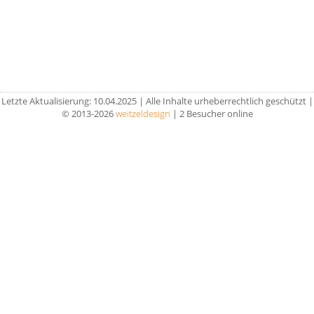
Links
Wissenswertes
Kontakt
Impressum
Letzte Aktualisierung: 10.04.2025 | Alle Inhalte urheberrechtlich geschützt |
© 2013-2026
weitzeldesign
| 2 Besucher online