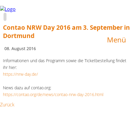
Navigation
Startseite
Contao NRW Day 2016 am 3. September in
überspringen
Los
Dortmund
gehts!
Menü
Das
08. August 2016
Buch
Alles
Informationen und das Programm sowie die Ticketbestellung findet
auf
ihr hier:
einen
https://nrw-day.de/
Blick
Der
Autor
News dazu auf contao.org:
Thomas
https://contao.org/de/news/contao-nrw-day-2016.html
Weitzel
Zurück
Blog
Hier
wird
geplaudert