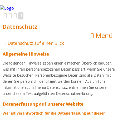
Navigation
Startseite
Datenschutz
überspringen
Los
Menü
gehts!
Das
1. Datenschutz auf einen Blick
Buch
Alles
Allgemeine Hinweise
auf
Die folgenden Hinweise geben einen einfachen Überblick darüber,
einen
Blick
was mit Ihren personenbezogenen Daten passiert, wenn Sie unsere
Der
Website besuchen. Personenbezogene Daten sind alle Daten, mit
Autor
denen Sie persönlich identifiziert werden können. Ausführliche
Thomas
Informationen zum Thema Datenschutz entnehmen Sie unserer
Weitzel
unter diesem Text aufgeführten Datenschutzerklärung.
Blog
Datenerfassung auf unserer Website
Hier
wird
Wer ist verantwortlich für die Datenerfassung auf dieser
geplaudert